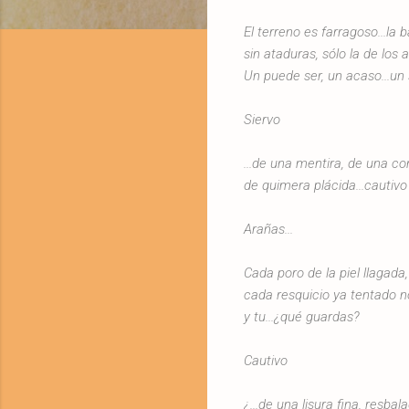
El terreno es farragoso...la 
sin ataduras, sólo la de lo
Un puede ser, un acaso...un 
Siervo
...de una mentira, de una c
de quimera plácida...cautivo
Arañas...
Cada poro de la piel llagada,
cada resquicio ya tentado n
y tu...¿qué guardas?
Cautivo
¿...de una lisura fina, resbal