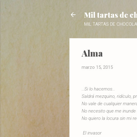
Mil tartas de c
MIL TARTAS DE CHOCOLATE. 
Alma
marzo 15, 2015
...Si lo hacemos...
Saldrá mezquino, ridículo, pr
No vale de cualquier maner
No necesito que me inunde
No quiero la locura sin mi re
El invasor