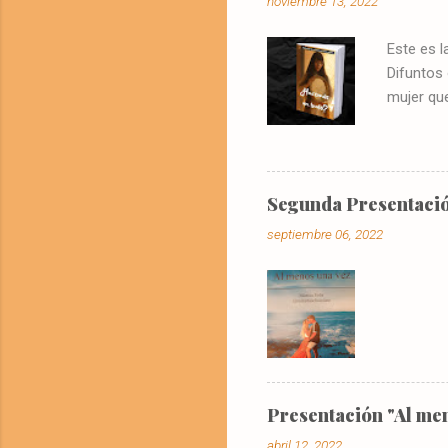
noviembre 13, 2022
Este es l
Difuntos
mujer que
@libros.a
oportun
Solís
visionaba
Segunda Presentació
vivienda 
septiembre 06, 2022
televisió
llamó la a
Presentación "Al men
abril 12, 2022