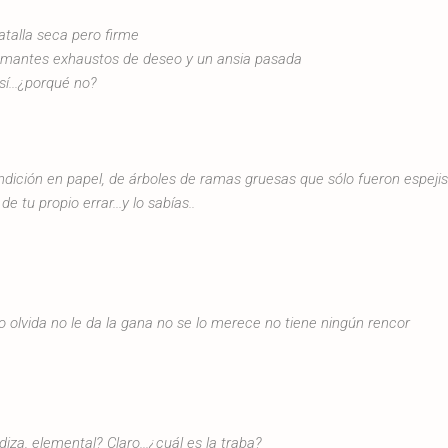
batalla seca pero firme
s amantes exhaustos de deseo y un ansia pasada
sí...¿porqué no?
ondición en papel, de árboles de ramas gruesas que sólo fueron espej
 de tu propio errar
...y lo sabías..
o olvida no le da la gana no se lo merece no tiene ningún rencor
adiza, elemental? Claro...¿cuál es la traba?