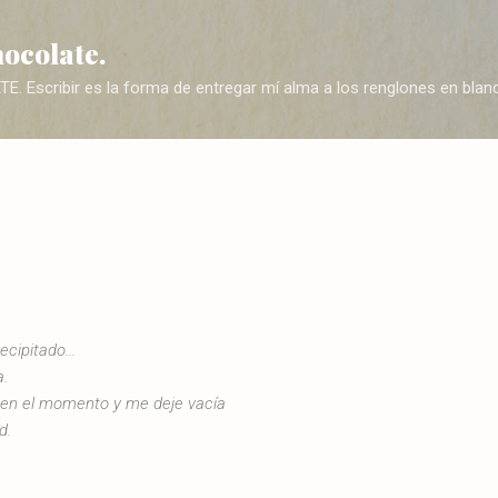
Ir al contenido principal
hocolate.
Escribir es la forma de entregar mí alma a los renglones en blanc
ecipitado...
a.
 en el momento y me deje vacía
d.