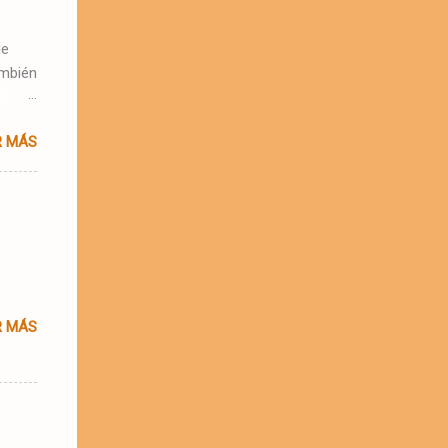
de
ambién
R MÁS
nica
le
R MÁS