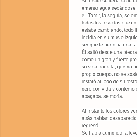
Su rostro se llenaba de lá
emanar agua secándose cu
él. Tamir, la seguía, se e
todos los insectos que co
estaba cambiando, todo lle
incidía en su muslo izqu
ser que le permitía una r
Él saltó desde una piedra
como un gran y fuerte pro
su vida por ella, que no p
propio cuerpo, no se sos
instaló al lado de su ros
pero con vida y contempl
apagaba, se moría.
Al instante los colores ve
atrás habían desaparecido
regresó.
Se había cumplido la ley