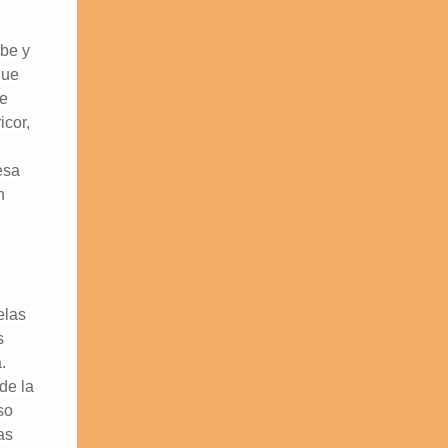
rbe y
que
le
icor,
esa
n
elas
s
.
de la
so
as