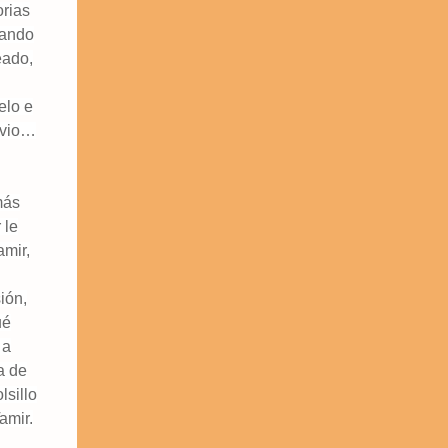
orias
uando
eado,
elo e
livio…
más
 le
amir,
ión,
ué
 a
a de
lsillo
amir.