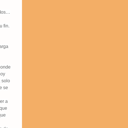
idos…
 fin.
larga
 donde
hoy
a solo
e se
er a
 que
que