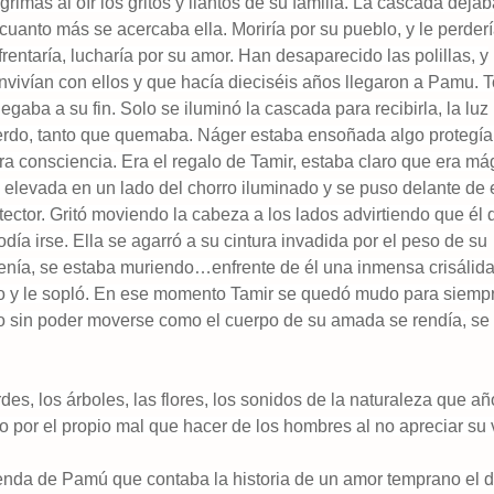
grimas al oír los gritos y llantos de su familia. La cascada deja
anto más se acercaba ella. Moriría por su pueblo, y le perderí
nfrentaría, lucharía por su amor. Han desaparecido las polillas, y
nvivían con ellos y que hacía dieciséis años llegaron a Pamu. 
gaba a su fin. Solo se iluminó la cascada para recibirla, la luz
ierdo, tanto que quemaba. Náger estaba ensoñada algo protegía
ara consciencia. Era el regalo de Tamir, estaba claro que era má
 elevada en un lado del chorro iluminado y se puso delante de 
tector. Gritó moviendo la cabeza a los lados advirtiendo que él 
odía irse. Ella se agarró a su cintura invadida por el peso de su
tenía, se estaba muriendo…enfrente de él una inmensa crisálid
tro y le sopló. En ese momento Tamir se quedó mudo para siemp
o sin poder moverse como el cuerpo de su amada se rendía, se
rdes, los árboles, las flores, los sonidos de la naturaleza que a
 por el propio mal que hacer de los hombres al no apreciar su v
enda de Pamú que contaba la historia de un amor temprano el 