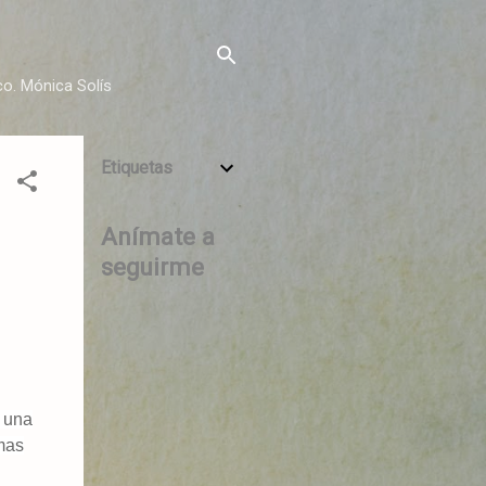
o. Mónica Solís
Etiquetas
Anímate a
seguirme
y una
imas