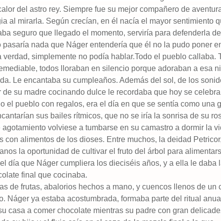
calor del astro rey. Siempre fue su mejor compañero de aventur
a al mirarla. Según crecían, en él nacía el mayor sentimiento 
aba seguro que llegado el momento, serviría para defenderla de
no pasaría nada que Náger entendería que él no la pudo poner e
 la verdad, simplemente no podía hablar.Todo el pueblo callaba.
remediable, todos lloraban en silencio porque adoraban a esa n
ada. Le encantaba su cumpleaños. Además del sol, de los soni
lor de su madre cocinando dulce le recordaba que hoy se celebra
do el pueblo con regalos, era el día en que se sentía como una 
antarían sus bailes rítmicos, que no se iría la sonrisa de su ros
 agotamiento volviese a tumbarse en su camastro a dormir la vi
s con alimentos de los dioses. Entre muchos, la deidad Petricor
nos la oportunidad de cultivar el fruto del árbol para alimentar
l día que Náger cumpliera los dieciséis años, y a ella le daba 
olate final que cocinaba.
stas de frutas, abalorios hechos a mano, y cuencos llenos de un 
 Náger ya estaba acostumbrada, formaba parte del ritual anua
 su casa a comer chocolate mientras su padre con gran delicad