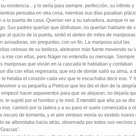
su existencia…y lo sería para siempre, perfección, su infinito y
mientras pensaba en otra cosa, mientras sus días pasaban plác
 a la puerta de casa. Querían ver a su salvadora, aunque ni se
. Sus padres querían que disfrutase, no querían hablarle de su
ar al quicio de la puerta, sintió el aleteo de miles de mariposas
an avisadoras, sin preguntas, con un fin. La mariposa azul las
ellas celosas de su belleza, aletearon más fuerte moviendo su 
n a irse con ellas, pero Náger no entendía su mensaje. Siempre
as mariposas que vivián en la cascada le hablaban y contaban
e un día con ellas regresaría, que era de donde salió su alma, a
e le helaba el corazón cada vez que le escuchaba decir eso. Y 
devolver a su pequeña a Petricor que les dio el don de la alegrí
ir empezó hacer aspavientos para que se alejaran, no dejaría qu
r, le sujetó por el hombro y le miró. Entendió que ella ya se dio
 irse, caminó por la ladera y a su paso el suelo comenzaba a ol
aba oscuro de tormenta, y el aire ventoso movía su vestido nuevo
lo se alborotaba hacia atrás, observada por todos sus vecinos 
“Gracias”.