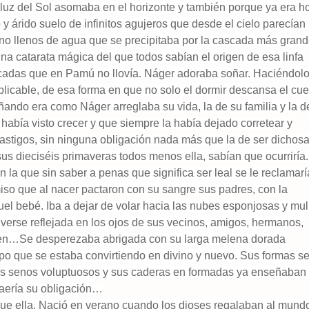
luz del Sol asomaba en el horizonte y también porque ya era ho
 y árido suelo de infinitos agujeros que desde el cielo parecían
ino llenos de agua que se precipitaba por la cascada más gran
na catarata mágica del que todos sabían el origen de esa linfa
cadas que en Pamú no llovía. Náger adoraba soñar. Haciéndolo
plicable, de esa forma en que no solo el dormir descansa el cu
ando era como Náger arreglaba su vida, la de su familia y la d
había visto crecer y que siempre la había dejado corretear y
castigos, sin ninguna obligación nada más que la de ser dichosa
s dieciséis primaveras todos menos ella, sabían que ocurriría.
 la que sin saber a penas que significa ser leal se le reclamarí
iso que al nacer pactaron con su sangre sus padres, con la
uel bebé. Iba a dejar de volar hacia las nubes esponjosas y mul
verse reflejada en los ojos de sus vecinos, amigos, hermanos,
e en…Se desperezaba abrigada con su larga melena dorada
rpo que se estaba convirtiendo en divino y nuevo. Sus formas s
s senos voluptuosos y sus caderas en formadas ya enseñaban
caería su obligación…
que ella. Nació en verano cuando los dioses regalaban al mund