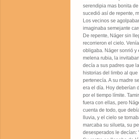
serendipia mas bonita de 
sucedió así de repente, 
Los vecinos se agolpaban
imaginaba semejante cargo
De repente, Náger sin lleg
recorrieron el cielo. Vení
obligaba. Náger sonrió y 
melena rubia, la invitaba
decía a sus padres que l
historias del limbo al qu
pertenecía. A su madre s
era el día. Hoy deberían 
por el tiempo límite. Tam
fuera con ellas, pero Náge
cuenta de todo, que debía
lluvia, y el cielo se torn
marcaba su silueta, su pe
desesperados le decían: 