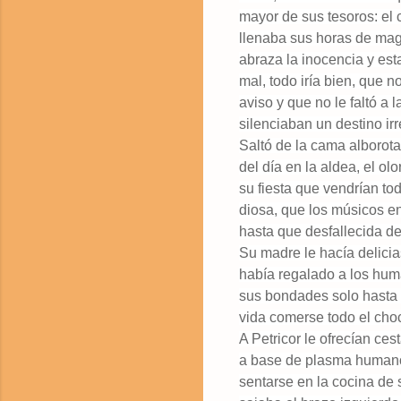
mayor de sus tesoros: el 
llenaba sus horas de magi
abraza la inocencia y est
mal, todo iría bien, que 
aviso y que no le faltó a
silenciaban un destino ir
Saltó de la cama alborot
del día en la aldea, el o
su fiesta que vendrían to
diosa, que los músicos enc
hasta que desfallecida de
Su madre le hacía delicia
había regalado a los huma
sus bondades solo hasta e
vida comerse todo el choc
A Petricor le ofrecían ce
a base de plasma humano.
sentarse en la cocina de