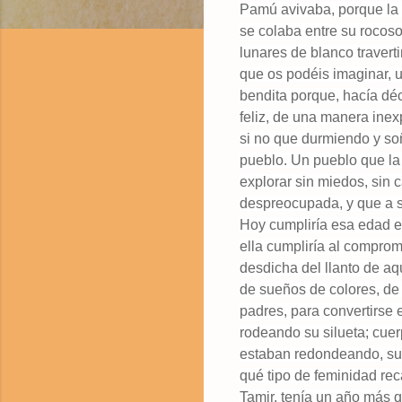
Pamú avivaba, porque la 
se colaba entre su rocoso
lunares de blanco travert
que os podéis imaginar, u
bendita porque, hacía dé
feliz, de una manera inex
si no que durmiendo y soñ
pueblo. Un pueblo que la 
explorar sin miedos, sin 
despreocupada, y que a su
Hoy cumpliría esa edad en
ella cumpliría al comprom
desdicha del llanto de aq
de sueños de colores, de 
padres, para convertirs
rodeando su silueta; cue
estaban redondeando, su
qué tipo de feminidad re
Tamir, tenía un año más 