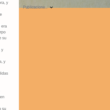
ra, y
Publicaciones anteriores
de
 era
erpo
e su
 y
a, y
lidas
e
 en
o su