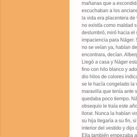
mañanas que a escondidas
escuchaban a los anciano
la vida era placentera de
no existía como maldad s
deslumbró, miró hacia el 
impaciencia para Náger. S
no se veían ya, habían d
encontrara, decían. Alb
Llegó a casa y Náger est
fino con hilo blanco y ado
dio hilos de colores indic
se le hacía congelado la
maravilla que tenía ante 
quedaba poco tiempo. Nág
obsequio le traía este añ
llorar. Nunca la habían vi
su hija llegaría a su fin,
interior del vestido y dijo
Ella también empezaba a 