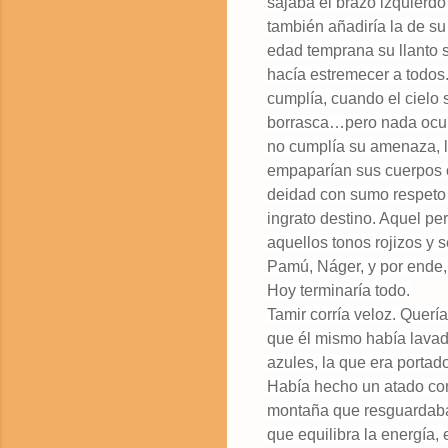
sajaba el brazo izquierdo 
también añadiría la de su
edad temprana su llanto s
hacía estremecer a todos.
cumplía, cuando el cielo 
borrasca…pero nada ocurr
no cumplía su amenaza, l
empaparían sus cuerpos c
deidad con sumo respeto e
ingrato destino. Aquel pe
aquellos tonos rojizos y 
Pamú, Náger, y por ende, 
Hoy terminaría todo.
Tamir corría veloz. Quería
que él mismo había lavad
azules, la que era portad
Había hecho un atado con
montaña que resguardaba 
que equilibra la energía,