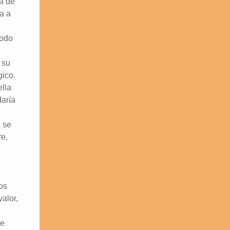
ba de
a a
Todo
 su
gico.
ella
daría
a se
re,
ños
alor,
de