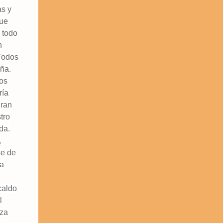
as y
que
 todo
n
 Todos
iña.
dos
ría
gran
tro
da.
,
se de
la
caldo
l
eza