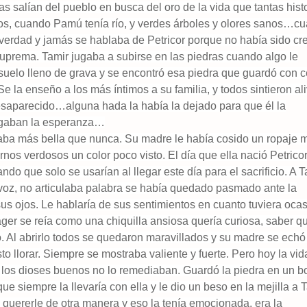
 salían del pueblo en busca del oro de la vida que tantas hist
s, cuando Pamú tenía río, y verdes árboles y olores sanos…c
 verdad y jamás se hablaba de Petricor porque no había sido cr
uprema. Tamir jugaba a subirse en las piedras cuando algo le
suelo lleno de grava y se encontró esa piedra que guardó con c
e la enseño a los más íntimos a su familia, y todos sintieron a
esaparecido…alguna hada la había la dejado para que él la
ergaban la esperanza…
aba más bella que nunca. Su madre le había cosido un ropaje 
rnos verdosos un color poco visto. El día que ella nació Petricor
ando que solo se usarían al llegar este día para el sacrificio. A T
 voz, no articulaba palabra se había quedado pasmado ante la
sus ojos. Le hablaría de sus sentimientos en cuanto tuviera ocas
er se reía como una chiquilla ansiosa quería curiosa, saber q
o. Al abrirlo todos se quedaron maravillados y su madre se echó
sto llorar. Siempre se mostraba valiente y fuerte. Pero hoy la vid
 si los dioses buenos no lo remediaban. Guardó la piedra en un bo
 que siempre la llevaría con ella y le dio un beso en la mejilla a T
quererle de otra manera y eso la tenía emocionada, era la