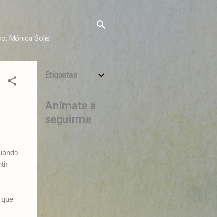
o. Mónica Solís
Etiquetas
Anímate a
seguirme
Cuando
tir
 que