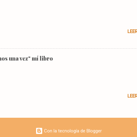
n, cuando, antes de llegar a la media noche, anunciaron un caso que 
tención, por el te...
LEE
os una vez" mí libro
LEE
Con la tecnología de Blogger