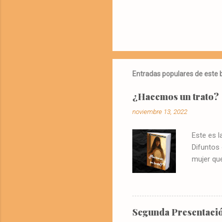
Entradas populares de este 
¿Hacemos un trato?
noviembre 13, 2022
Este es l
Difuntos
mujer que
@libros.a
oportun
Solís
visionaba
Segunda Presentació
vivienda 