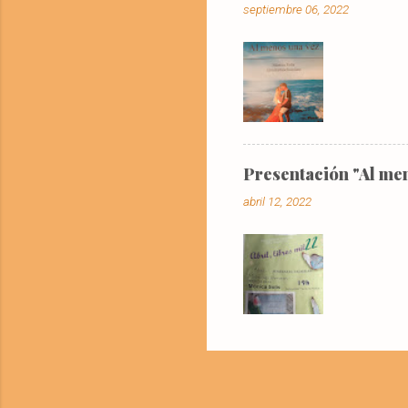
septiembre 06, 2022
televisió
llamó la a
Presentación "Al men
abril 12, 2022