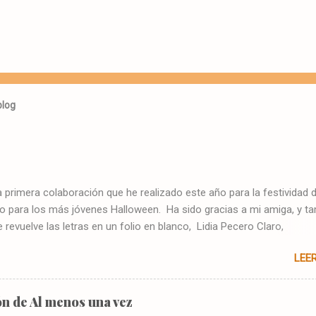
blog
a primera colaboración que he realizado este año para la festividad 
 o para los más jóvenes Halloween. Ha sido gracias a mi amiga, y t
 revuelve las letras en un folio en blanco, Lidia Pecero Claro,
utopublicados. Mil gracias a todos/as por estar ahí. Ahora tenéis
LEE
idad de leerlo en este blog. Autoras: Lidia Pecero y Mó
. HUMO Simon Steel frunció el ceño mientras
 las grabaciones de las cámaras que su equipo había instalado en la
n de Al menos una vez
de los Sanders. Estaba viendo uno de sus espacios favoritos en la