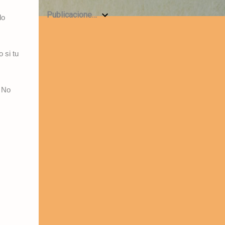
Publicaciones anteriores
lo
 si tu
 No