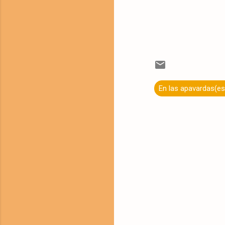
En las apavardas(es
C
o
m
e
n
t
a
r