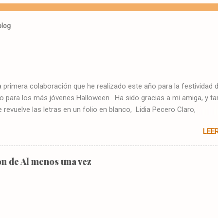
blog
a primera colaboración que he realizado este año para la festividad 
 o para los más jóvenes Halloween. Ha sido gracias a mi amiga, y t
 revuelve las letras en un folio en blanco, Lidia Pecero Claro,
utopublicados. Mil gracias a todos/as por estar ahí. Ahora tenéis
LEE
idad de leerlo en este blog. Autoras: Lidia Pecero y Mó
. HUMO Simon Steel frunció el ceño mientras
 las grabaciones de las cámaras que su equipo había instalado en la
n de Al menos una vez
de los Sanders. Estaba viendo uno de sus espacios favoritos en la
n, cuando, antes de llegar a la media noche, anunciaron un caso que 
tención, por el te...