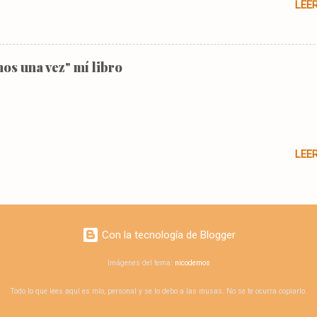
LEE
os una vez" mí libro
LEE
Con la tecnología de Blogger
Imágenes del tema:
nicodemos
Todo lo que lees aquí es mío, personal y se lo debo a las musas. No se te ocurra copiarlo.