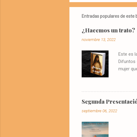
Entradas populares de este 
¿Hacemos un trato?
noviembre 13, 2022
Este es l
Difuntos
mujer que
@libros.a
oportun
Solís
visionaba
Segunda Presentació
vivienda 
septiembre 06, 2022
televisió
llamó la a